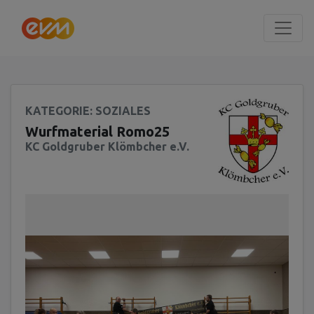
Seite
Klicken Sie, um die Navigation zu überspringen und zum Haup
KATEGORIE
: SOZIALES
Wurfmaterial Romo25
KC Goldgruber Klömbcher e.V.