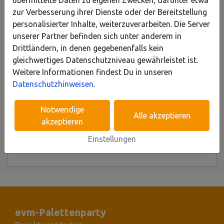
zur Verbesserung ihrer Dienste oder der Bereitstellung
personalisierter Inhalte, weiterzuverarbeiten. Die Server
Erreichte Platzierung
unserer Partner befinden sich unter anderem in
Drittländern, in denen gegebenenfalls kein
im laufenden Voting
gleichwertiges Datenschutzniveau gewährleistet ist.
Weitere Informationen findest Du in unseren
Rang
Datenschutzhinweisen
.
19
von 26
Notwendige
Alle akzeptieren
akzeptieren
Erhaltene Stimmen
Einstellungen
303
Stimmen erhalten
evm-Palettenparty