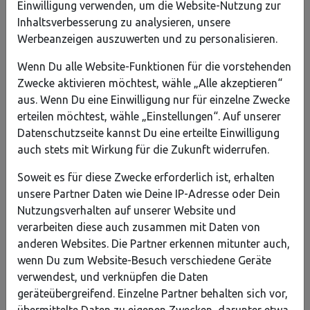
Einwilligung verwenden, um die Website-Nutzung zur
Inhaltsverbesserung zu analysieren, unsere
Werbeanzeigen auszuwerten und zu personalisieren.
Wenn Du alle Website-Funktionen für die vorstehenden
Erzähle es deinen Freunden
Zwecke aktivieren möchtest, wähle „Alle akzeptieren“
𝕏
aus. Wenn Du eine Einwilligung nur für einzelne Zwecke
erteilen möchtest, wähle „Einstellungen“. Auf unserer
Datenschutzseite kannst Du eine erteilte Einwilligung
auch stets mit Wirkung für die Zukunft widerrufen.
Dieses Projekt ist archiviert.
Soweit es für diese Zwecke erforderlich ist, erhalten
unsere Partner Daten wie Deine IP-Adresse oder Dein
Nutzungsverhalten auf unserer Website und
verarbeiten diese auch zusammen mit Daten von
Infos
anderen Websites. Die Partner erkennen mitunter auch,
Kategorie
: Soziales
wenn Du zum Website-Besuch verschiedene Geräte
verwendest, und verknüpfen die Daten
Adresse
: Waisenhausstraße 4 56073, Koblenz,
geräteübergreifend. Einzelne Partner behalten sich vor,
Deutschland
übermittelte Daten zu eigenen Zwecken, darunter etwa