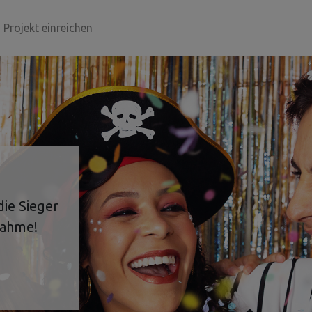
tteil zu gelangen
Projekt einreichen
ie Sieger
nahme!