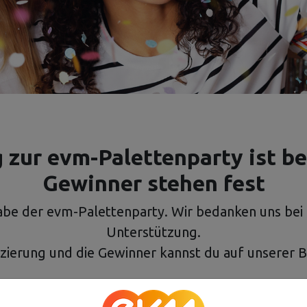
 zur evm-Palettenparty ist be
Gewinner stehen fest
be der evm-Palettenparty. Wir bedanken uns bei 
Unterstützung.
tzierung und die Gewinner kannst du auf unserer B
Bestenliste anzeigen