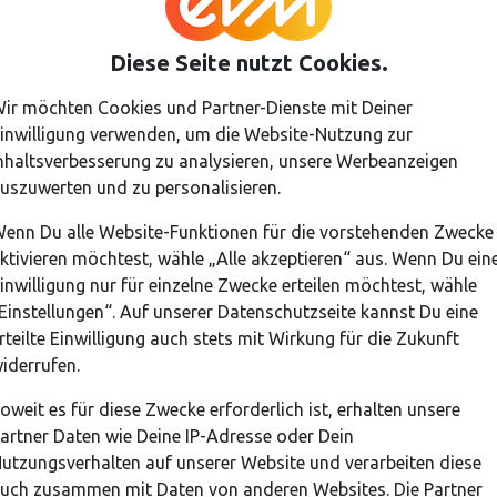
Diese Seite nutzt Cookies.
ir möchten Cookies und Partner-Dienste mit Deiner
inwilligung verwenden, um die Website-Nutzung zur
nhaltsverbesserung zu analysieren, unsere Werbeanzeigen
uszuwerten und zu personalisieren.
Verteilte Stimmen
enn Du alle Website-Funktionen für die vorstehenden Zwecke
ktivieren möchtest, wähle „Alle akzeptieren“ aus. Wenn Du ein
2
2
2
3
3
3
3
3
3
4
4
4
2
3
3
4
.
inwilligung nur für einzelne Zwecke erteilen möchtest, wähle
Einstellungen“. Auf unserer Datenschutzseite kannst Du eine
rteilte Einwilligung auch stets mit Wirkung für die Zukunft
iderrufen.
oweit es für diese Zwecke erforderlich ist, erhalten unsere
artner Daten wie Deine IP-Adresse oder Dein
utzungsverhalten auf unserer Website und verarbeiten diese
uch zusammen mit Daten von anderen Websites. Die Partner