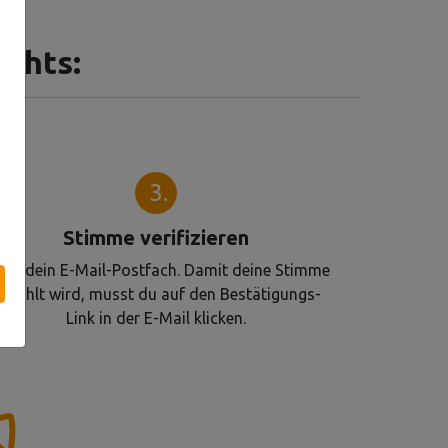
gehts:
3.
Stimme verifizieren
üfe dein E-Mail-Postfach. Damit deine Stimme
ezählt wird, musst du auf den Bestätigungs-
Link in der E-Mail klicken.