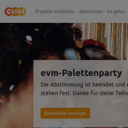
Seite
Klicken Sie, um die Navigation zu überspringen und zum Haup
Projekte entdecken
Abstimmen - So gehts
Startseite
evm-Palettenparty
Die Abstimmung ist beendet und d
stehen fest. Danke für deine Teil
Bestenliste anzeigen