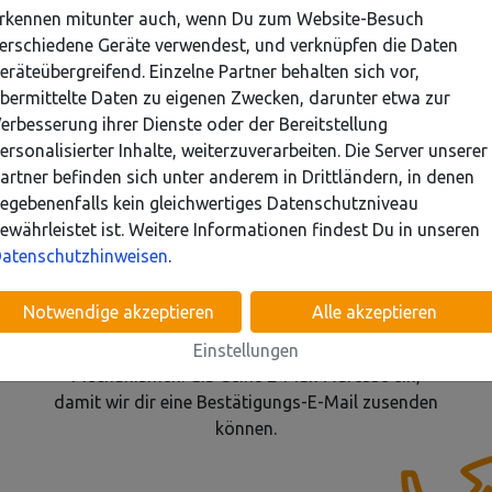
rkennen mitunter auch, wenn Du zum Website-Besuch
erschiedene Geräte verwendest, und verknüpfen die Daten
einen Verein abstimmen? So 
eräteübergreifend. Einzelne Partner behalten sich vor,
bermittelte Daten zu eigenen Zwecken, darunter etwa zur
erbesserung ihrer Dienste oder der Bereitstellung
ersonalisierter Inhalte, weiterzuverarbeiten. Die Server unserer
artner befinden sich unter anderem in Drittländern, in denen
egebenenfalls kein gleichwertiges Datenschutzniveau
2.
ewährleistet ist. Weitere Informationen findest Du in unseren
atenschutzhinweisen
.
E-Mail-Adresse eingeben
e
Um eine faire Abstimmung zu ermöglichen und
Pr
Notwendige akzeptieren
Alle akzeptieren
en.
Mehrfach-Abstimmungen zu verhindern,
g
r
verwenden wir verschiedene Sicherheits-
Einstellungen
Mechanismen. Gib deine E-Mail-Adresse ein,
damit wir dir eine Bestätigungs-E-Mail zusenden
können.