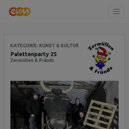
Seite
Klicken Sie, um die Navigation zu überspringen und zum Haup
KATEGORIE
: KUNST & KULTUR
Palettenparty 25
Zermüllen & Fränds