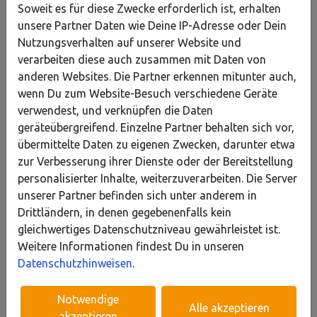
Soweit es für diese Zwecke erforderlich ist, erhalten
unsere Partner Daten wie Deine IP-Adresse oder Dein
Nutzungsverhalten auf unserer Website und
Erzähle es deinen Freunden
verarbeiten diese auch zusammen mit Daten von
𝕏
anderen Websites. Die Partner erkennen mitunter auch,
wenn Du zum Website-Besuch verschiedene Geräte
verwendest, und verknüpfen die Daten
geräteübergreifend. Einzelne Partner behalten sich vor,
übermittelte Daten zu eigenen Zwecken, darunter etwa
Dieses Projekt ist archiviert.
zur Verbesserung ihrer Dienste oder der Bereitstellung
personalisierter Inhalte, weiterzuverarbeiten. Die Server
unserer Partner befinden sich unter anderem in
Infos
Drittländern, in denen gegebenenfalls kein
gleichwertiges Datenschutzniveau gewährleistet ist.
Kategorie
: Kunst & Kultur
Weitere Informationen findest Du in unseren
Datenschutzhinweisen
.
Adresse
: Schützenstraße 7 53539, Kelberg,
Deutschland
Notwendige
Alle akzeptieren
akzeptieren