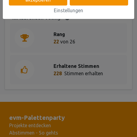
Erreichte Platzierung
Einstellungen
im laufenden Voting
Rang
22
von 26
Erhaltene Stimmen
228
Stimmen erhalten
evm-Palettenparty
Projekte entdecken
Abstimmen - So gehts