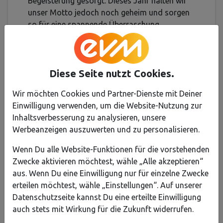
Begeisterung gesorgt. Dieses Jahr halten wir
unser Motto jedoch noch geheim und sorgen
so für eine spannende Überraschung.
Wir bewerben uns um großartiges
Wurfmaterial, das wir bei den verschiedenen
Karnevalsumzügen verwenden möchten, um
Diese Seite nutzt Cookies.
Freude und Süßigkeiten unter den Besuchern
zu verteilen. Unser Ziel ist es, Spaß und
Wir möchten Cookies und Partner-Dienste mit Deiner
Begeisterung zu verbreiten und den Karneval
Einwilligung verwenden, um die Website-Nutzung zur
für alle unvergesslich zu machen.
Inhaltsverbesserung zu analysieren, unsere
Lasst euch von unserem Wagen inspirieren
Werbeanzeigen auszuwerten und zu personalisieren.
und seid dabei, wenn wir durch die Straßen
ziehen und die Freude am Spielen und
Wenn Du alle Website-Funktionen für die vorstehenden
Entdecken verbreiten. Gemeinsam machen wir
Zwecke aktivieren möchtest, wähle „Alle akzeptieren“
diesen Karneval unvergesslich!
aus. Wenn Du eine Einwilligung nur für einzelne Zwecke
Ein dreifaches Zermüllen, Helau! 🎉
erteilen möchtest, wähle „Einstellungen“. Auf unserer
Datenschutzseite kannst Du eine erteilte Einwilligung
auch stets mit Wirkung für die Zukunft widerrufen.