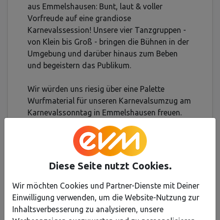
aus Emmelshausen: Bunt, laut & voller
Vorfreude auf eine grandiose
Karnevalssession! Unsere vier Tanzgruppen -
von Klein bis Groß - bringen die Bühnen in der
Umgebung und darüber hinaus zum Beben
und begeistern das Publikum.
Wir würden uns riesig über eine Palette
Wurfmaterial für unseren Karnevalsumzug am
Karnevalssonntag in Emmelshausen freuen.
An diesem Tag kommen wir zusammen,
feiern, füllen die Straßen der Stadt und lassen
Kinderaugen am Straßenrand strahlen!
Diese Seite nutzt Cookies.
Der FKK sagt HELAU – und wir vergeben 10
Punkte für tolle Hebungen, volle Paletten und
Wir möchten Cookies und Partner-Dienste mit Deiner
eine fantastische Karnevalssession!
Einwilligung verwenden, um die Website-Nutzung zur
Inhaltsverbesserung zu analysieren, unsere