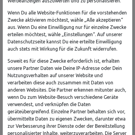
Werbeanzeigen auszuwerten und zu personalisieren.
Wenn Du alle Website-Funktionen für die vorstehenden
Zwecke aktivieren möchtest, wähle „Alle akzeptieren“
aus. Wenn Du eine Einwilligung nur für einzelne Zwecke
Erzähle es deinen Freunden
erteilen möchtest, wähle „Einstellungen“. Auf unserer
𝕏
Datenschutzseite kannst Du eine erteilte Einwilligung
auch stets mit Wirkung für die Zukunft widerrufen.
Soweit es für diese Zwecke erforderlich ist, erhalten
unsere Partner Daten wie Deine IP-Adresse oder Dein
Projekt unterstützen
Nutzungsverhalten auf unserer Website und
verarbeiten diese auch zusammen mit Daten von
Das Projekt ist bereits beendet.
anderen Websites. Die Partner erkennen mitunter auch,
wenn Du zum Website-Besuch verschiedene Geräte
verwendest, und verknüpfen die Daten
Jetzt für den evm-Newsletter
geräteübergreifend. Einzelne Partner behalten sich vor,
anmelden
übermittelte Daten zu eigenen Zwecken, darunter etwa
zur Verbesserung ihrer Dienste oder der Bereitstellung
Hiermit gebe ich mein Einverständnis für die
personalisierter Inhalte, weiterzuverarbeiten. Die Server
Kontaktaufnahme durch die evm via E-Mail für