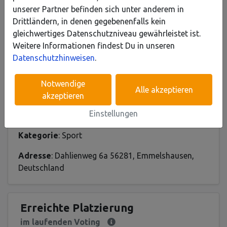
unserer Partner befinden sich unter anderem in
Neuigkeiten, Marketing- und Produktangebote. Meine
Drittländern, in denen gegebenenfalls kein
Einwilligung kann ich jederzeit und mit Wirkung für die
gleichwertiges Datenschutzniveau gewährleistet ist.
Zukunft widerrufen.
Weitere Informationen findest Du in unseren
Weitere Informationen erhalte ich unter
Datenschutzhinweisen
.
www.evm.de/datenschutz
Notwendige
Alle akzeptieren
akzeptieren
Einstellungen
Infos
Kategorie
: Sport
Adresse
: Dahlienweg 6a 56281, Emmelshausen,
Deutschland
Erreichte Platzierung
im laufenden Voting