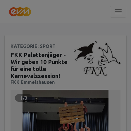
Seite
Klicken Sie, um die Navigation zu überspringen und zum Haup
KATEGORIE
: SPORT
FKK Palettenjäger -
Wir geben 10 Punkte
für eine tolle
Karnevalssession!
FKK Emmelshausen
1/3